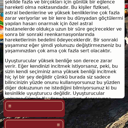
şekilde fazla ve birçokları için günlük bir eğlence
hareketi olma noktasındadır. Bu kişiler fiziksel,
astral bedenlerine ve yüksek benliklerine çok fazla
zarar veriyorlar ve bir kere bu dünyadan göçtülermi
yapılan hasarı onarmak için özel astral
hastanelerde oldukça uzun bir süre geçirecekler ve
sonra bir sonraki reenkarnasyonlarında
hareketlerinin bedelini ödeyeceklerdir. Bir sonraki
yaşamınız eğer şimdi yolunuzu değiştirmezseniz bu
yaşamınızdan çok ama çok fazla sert olacaktır.
Uyuşturucular yüksek benliğe son derece zarar
verir. Eğer kendinizi incitmek istiyorsanız, peki, bu
sizin kendi seçiminiz ama yüksek benliği incitmek
hiç iyi bir şey değildir çünkü burada siz sadece
bilincinizin yüzde onunu kullanıyorsunuz bu yüzden
diğer dokuzunun ne istediğini bilmiyorsunuz ki bu
kesinlikle uyuşturucu değildir. Uyuşturucular
yalnızca Gümüş Kordonu karıştırır, depresyona
sürükler ve astral beden üzerinde kötü yaralar
bırakarak aurayı çarpıtır. Sahte duyular olan canlı
hislerin arayışı içinde olarak bedeninizi incitmenin
hiçbir anlamı yoktur.