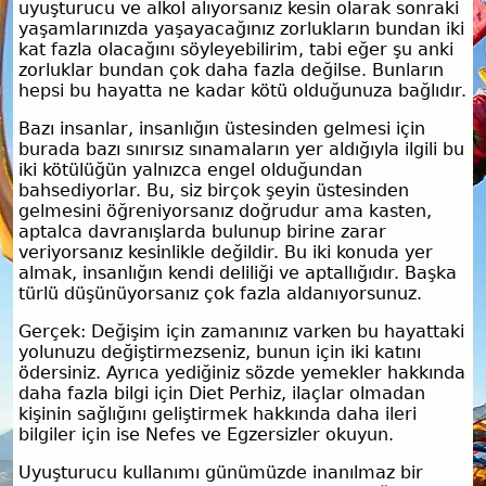
uyuşturucu ve alkol alıyorsanız kesin olarak sonraki
yaşamlarınızda yaşayacağınız zorlukların bundan iki
kat fazla olacağını söyleyebilirim, tabi eğer şu anki
zorluklar bundan çok daha fazla değilse. Bunların
hepsi bu hayatta ne kadar kötü olduğunuza bağlıdır.
Bazı insanlar, insanlığın üstesinden gelmesi için
burada bazı sınırsız sınamaların yer aldığıyla ilgili bu
iki kötülüğün yalnızca engel olduğundan
bahsediyorlar. Bu, siz birçok şeyin üstesinden
gelmesini öğreniyorsanız doğrudur ama kasten,
aptalca davranışlarda bulunup birine zarar
veriyorsanız kesinlikle değildir. Bu iki konuda yer
almak, insanlığın kendi deliliği ve aptallığıdır. Başka
türlü düşünüyorsanız çok fazla aldanıyorsunuz.
Gerçek: Değişim için zamanınız varken bu hayattaki
yolunuzu değiştirmezseniz, bunun için iki katını
ödersiniz. Ayrıca yediğiniz sözde yemekler hakkında
daha fazla bilgi için Diet Perhiz, ilaçlar olmadan
kişinin sağlığını geliştirmek hakkında daha ileri
bilgiler için ise Nefes ve Egzersizler okuyun.
Uyuşturucu kullanımı günümüzde inanılmaz bir